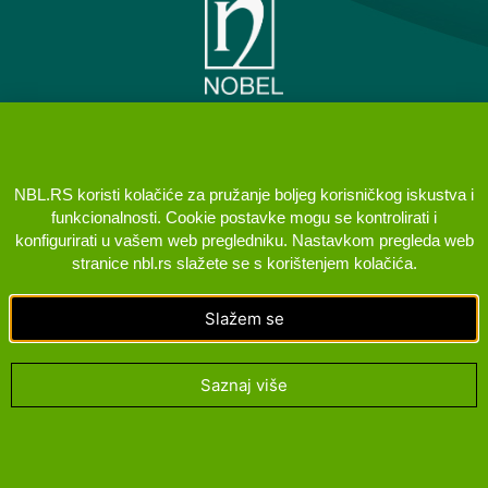
PREDSTAVNIŠTVO NOBEL
ILAC SANAYII VE TICARET AS
NBL.RS koristi kolačiće za pružanje boljeg korisničkog iskustva i
BEOGRAD (VRAČAR)
funkcionalnosti. Cookie postavke mogu se kontrolirati i
KONTAKT
konfigurirati u vašem web pregledniku. Nastavkom pregleda web
Brane Crnčevića 5, 11000 Beograd Srbija
stranice nbl.rs slažete se s korištenjem kolačića.
+381 11 400 98 98
Slažem se
PRATITE NAS
Saznaj više
© NOBEL. All Rights Reserved. 2022